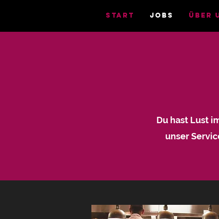
START
Jobs
ÜBER 
Du hast Lust i
unser Servi