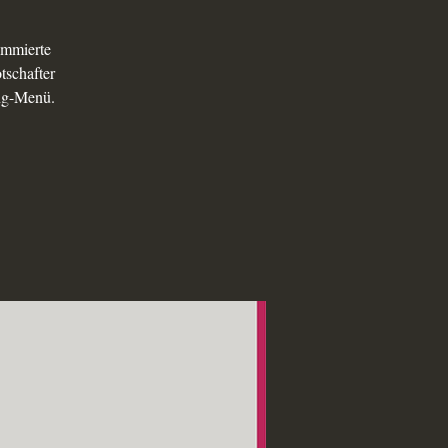
ommierte
tschafter
ang-Menü.