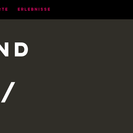
rte
Erlebnisse
nd
 /