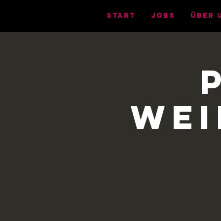
START
Jobs
ÜBER 
Wei