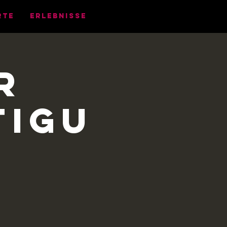
rte
Erlebnisse
r
tigu