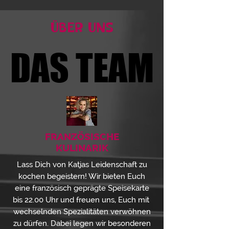
ÜBER UNS
DAS TEAM
DAS TEAM
FRANZÖSISCHE
KULINARIK
Lass Dich von Katjas Leidenschaft zu
kochen begeistern! Wir bieten Euch
eine französisch geprägte Speisekarte
bis 22.00 Uhr und freuen uns, Euch mit
wechselnden Spezialitäten verwöhnen
zu dürfen.
Dabei legen wir besonderen